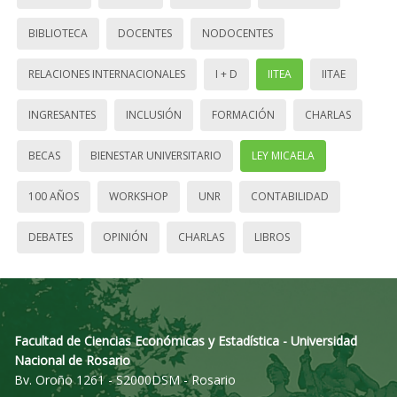
BIBLIOTECA
DOCENTES
NODOCENTES
RELACIONES INTERNACIONALES
I + D
IITEA
IITAE
INGRESANTES
INCLUSIÓN
FORMACIÓN
CHARLAS
BECAS
BIENESTAR UNIVERSITARIO
LEY MICAELA
100 AÑOS
WORKSHOP
UNR
CONTABILIDAD
DEBATES
OPINIÓN
CHARLAS
LIBROS
Facultad de Ciencias Económicas y Estadística - Universidad
Nacional de Rosario
Bv. Oroño 1261 - S2000DSM - Rosario