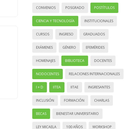
CONVENIOS
POSGRADO
POSTÍTULOS
CIENCIA Y TECNOLOGÍA
INSTITUCIONALES
CURSOS
INGRESO
GRADUADOS
EXÁMENES
GÉNERO
EFEMÉRIDES
HOMENAJES
BIBLIOTECA
DOCENTES
NODOCENTES
RELACIONES INTERNACIONALES
I + D
IITEA
IITAE
INGRESANTES
INCLUSIÓN
FORMACIÓN
CHARLAS
BECAS
BIENESTAR UNIVERSITARIO
LEY MICAELA
100 AÑOS
WORKSHOP