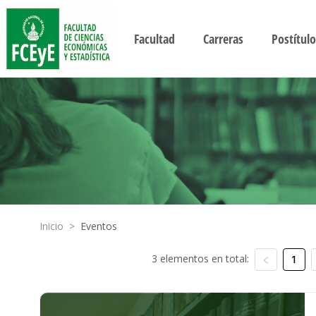
Facultad
Carreras
Postítulo
Inicio
>
Eventos
3 elementos en total:
1