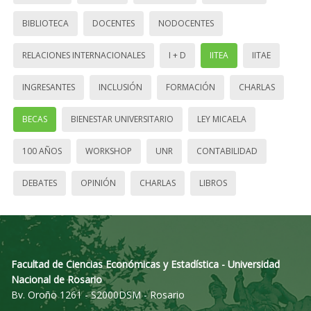
BIBLIOTECA
DOCENTES
NODOCENTES
RELACIONES INTERNACIONALES
I + D
IITEA
IITAE
INGRESANTES
INCLUSIÓN
FORMACIÓN
CHARLAS
BECAS
BIENESTAR UNIVERSITARIO
LEY MICAELA
100 AÑOS
WORKSHOP
UNR
CONTABILIDAD
DEBATES
OPINIÓN
CHARLAS
LIBROS
Facultad de Ciencias Económicas y Estadística - Universidad
Nacional de Rosario
Bv. Oroño 1261 - S2000DSM - Rosario