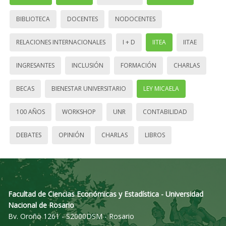
BIBLIOTECA
DOCENTES
NODOCENTES
RELACIONES INTERNACIONALES
I + D
IITEA
IITAE
INGRESANTES
INCLUSIÓN
FORMACIÓN
CHARLAS
BECAS
BIENESTAR UNIVERSITARIO
LEY MICAELA
100 AÑOS
WORKSHOP
UNR
CONTABILIDAD
DEBATES
OPINIÓN
CHARLAS
LIBROS
Facultad de Ciencias Económicas y Estadística - Universidad
Nacional de Rosario
Bv. Oroño 1261 - S2000DSM - Rosario