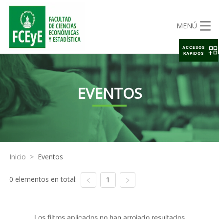
MENÚ
ACCESOS
RAPIDOS
EVENTOS
Inicio
>
Eventos
0 elementos en total:
1
Los filtros aplicados no han arrojado resultados