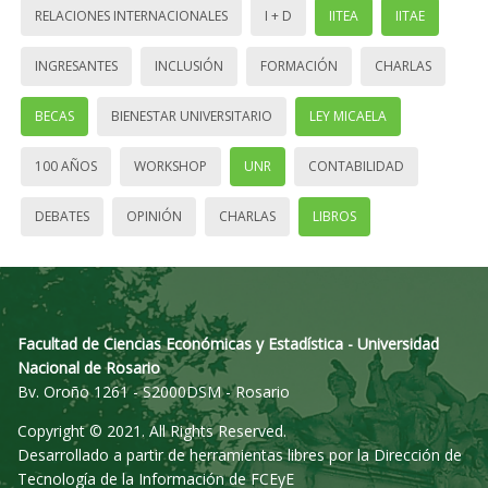
RELACIONES INTERNACIONALES
I + D
IITEA
IITAE
INGRESANTES
INCLUSIÓN
FORMACIÓN
CHARLAS
BECAS
BIENESTAR UNIVERSITARIO
LEY MICAELA
100 AÑOS
WORKSHOP
UNR
CONTABILIDAD
DEBATES
OPINIÓN
CHARLAS
LIBROS
Facultad de Ciencias Económicas y Estadística - Universidad
Nacional de Rosario
Bv. Oroño 1261 - S2000DSM - Rosario
Copyright © 2021. All Rights Reserved.
Desarrollado a partir de herramientas libres por la Dirección de
Tecnología de la Información de FCEyE