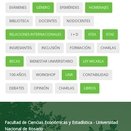
EXÁMENES
GÉNERO
EFEMÉRIDES
HOMENAJES
BIBLIOTECA
DOCENTES
NODOCENTES
RELACIONES INTERNACIONALES
I + D
IITEA
IITAE
INGRESANTES
INCLUSIÓN
FORMACIÓN
CHARLAS
BECAS
BIENESTAR UNIVERSITARIO
LEY MICAELA
100 AÑOS
WORKSHOP
UNR
CONTABILIDAD
DEBATES
OPINIÓN
CHARLAS
LIBROS
Facultad de Ciencias Económicas y Estadística - Universidad
Nacional de Rosario