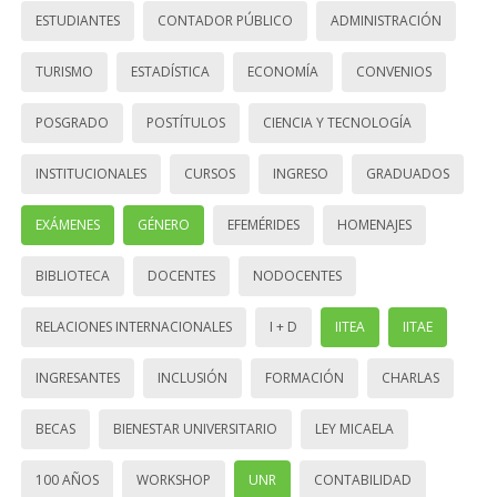
ESTUDIANTES
CONTADOR PÚBLICO
ADMINISTRACIÓN
TURISMO
ESTADÍSTICA
ECONOMÍA
CONVENIOS
POSGRADO
POSTÍTULOS
CIENCIA Y TECNOLOGÍA
INSTITUCIONALES
CURSOS
INGRESO
GRADUADOS
EXÁMENES
GÉNERO
EFEMÉRIDES
HOMENAJES
BIBLIOTECA
DOCENTES
NODOCENTES
RELACIONES INTERNACIONALES
I + D
IITEA
IITAE
INGRESANTES
INCLUSIÓN
FORMACIÓN
CHARLAS
BECAS
BIENESTAR UNIVERSITARIO
LEY MICAELA
100 AÑOS
WORKSHOP
UNR
CONTABILIDAD