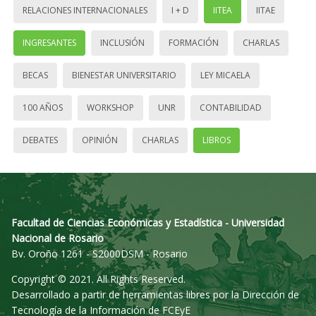
RELACIONES INTERNACIONALES
I + D
IITEA
IITAE
INGRESANTES
INCLUSIÓN
FORMACIÓN
CHARLAS
BECAS
BIENESTAR UNIVERSITARIO
LEY MICAELA
100 AÑOS
WORKSHOP
UNR
CONTABILIDAD
DEBATES
OPINIÓN
CHARLAS
LIBROS
Facultad de Ciencias Económicas y Estadística - Universidad
Nacional de Rosario
Bv. Oroño 1261 - S2000DSM - Rosario
Copyright © 2021. All Rights Reserved.
Desarrollado a partir de herramientas libres por la Dirección de
Tecnología de la Información de FCEyE