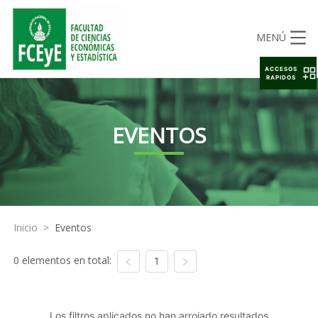
MENÚ
ACCESOS
RAPIDOS
EVENTOS
Inicio
>
Eventos
0 elementos en total:
1
Los filtros aplicados no han arrojado resultados