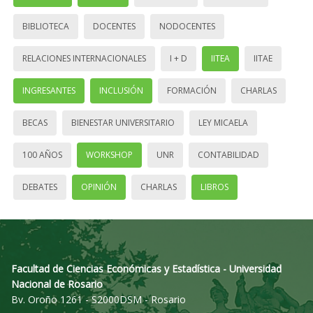
BIBLIOTECA
DOCENTES
NODOCENTES
RELACIONES INTERNACIONALES
I + D
IITEA
IITAE
INGRESANTES
INCLUSIÓN
FORMACIÓN
CHARLAS
BECAS
BIENESTAR UNIVERSITARIO
LEY MICAELA
100 AÑOS
WORKSHOP
UNR
CONTABILIDAD
DEBATES
OPINIÓN
CHARLAS
LIBROS
Facultad de Ciencias Económicas y Estadística - Universidad
Nacional de Rosario
Bv. Oroño 1261 - S2000DSM - Rosario