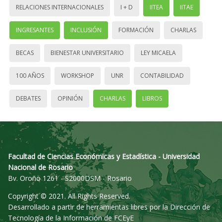
RELACIONES INTERNACIONALES
I + D
IITEA
IITAE
INGRESANTES
INCLUSIÓN
FORMACIÓN
CHARLAS
BECAS
BIENESTAR UNIVERSITARIO
LEY MICAELA
100 AÑOS
WORKSHOP
UNR
CONTABILIDAD
DEBATES
OPINIÓN
CHARLAS
LIBROS
Facultad de Ciencias Económicas y Estadística - Universidad
Nacional de Rosario
Bv. Oroño 1261 - S2000DSM - Rosario
Copyright © 2021. All Rights Reserved.
Desarrollado a partir de herramientas libres por la Dirección de
Tecnología de la Información de FCEyE