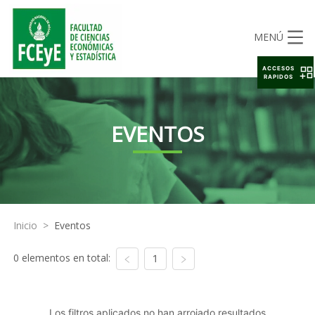
MENÚ
ACCESOS
RAPIDOS
EVENTOS
Inicio
>
Eventos
0 elementos en total:
1
Los filtros aplicados no han arrojado resultados