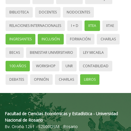
BIBLIOTECA
DOCENTES
NODOCENTES
RELACIONES INTERNACIONALES
I + D
IITEA
IITAE
INGRESANTES
INCLUSIÓN
FORMACIÓN
CHARLAS
BECAS
BIENESTAR UNIVERSITARIO
LEY MICAELA
100 AÑOS
WORKSHOP
UNR
CONTABILIDAD
DEBATES
OPINIÓN
CHARLAS
LIBROS
Facultad de Ciencias Económicas y Estadística - Universidad
Nacional de Rosario
Bv. Oroño 1261 - S2000DSM - Rosario