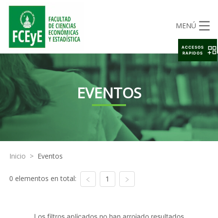
MENÚ
ACCESOS
RAPIDOS
EVENTOS
Inicio
>
Eventos
0 elementos en total:
1
Los filtros aplicados no han arrojado resultados