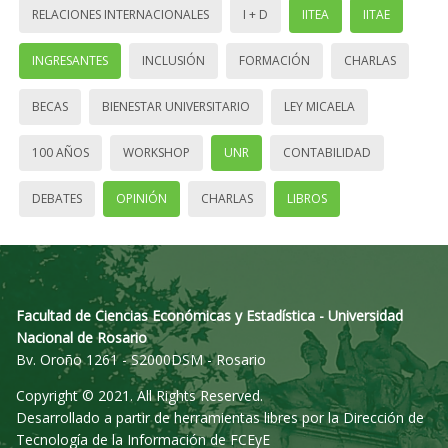
RELACIONES INTERNACIONALES
I + D
IITEA
IITAE
INGRESANTES
INCLUSIÓN
FORMACIÓN
CHARLAS
BECAS
BIENESTAR UNIVERSITARIO
LEY MICAELA
100 AÑOS
WORKSHOP
UNR
CONTABILIDAD
DEBATES
OPINIÓN
CHARLAS
LIBROS
Facultad de Ciencias Económicas y Estadística - Universidad
Nacional de Rosario
Bv. Oroño 1261 - S2000DSM - Rosario
Copyright © 2021. All Rights Reserved.
Desarrollado a partir de herramientas libres por la Dirección de
Tecnología de la Información de FCEyE