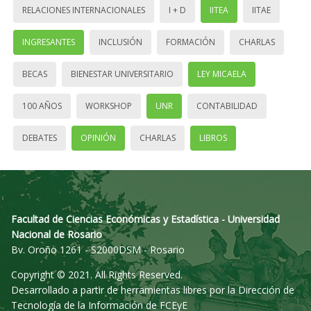
RELACIONES INTERNACIONALES
I + D
IITEA
IITAE
INGRESANTES
INCLUSIÓN
FORMACIÓN
CHARLAS
BECAS
BIENESTAR UNIVERSITARIO
LEY MICAELA
100 AÑOS
WORKSHOP
UNR
CONTABILIDAD
DEBATES
OPINIÓN
CHARLAS
LIBROS
Facultad de Ciencias Económicas y Estadística - Universidad
Nacional de Rosario
Bv. Oroño 1261 - S2000DSM - Rosario
Copyright © 2021. All Rights Reserved.
Desarrollado a partir de herramientas libres por la Dirección de
Tecnología de la Información de FCEyE