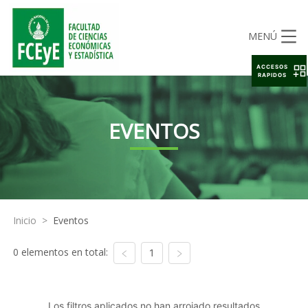
MENÚ
ACCESOS
RAPIDOS
EVENTOS
Inicio
>
Eventos
0 elementos en total:
1
Los filtros aplicados no han arrojado resultados