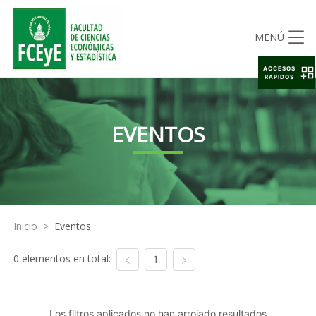
MENÚ
ACCESOS
RAPIDOS
EVENTOS
Inicio
>
Eventos
0 elementos en total:
1
Los filtros aplicados no han arrojado resultados