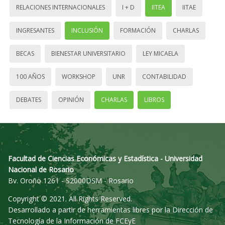
RELACIONES INTERNACIONALES
I + D
IITEA
IITAE
INGRESANTES
INCLUSIÓN
FORMACIÓN
CHARLAS
BECAS
BIENESTAR UNIVERSITARIO
LEY MICAELA
100 AÑOS
WORKSHOP
UNR
CONTABILIDAD
DEBATES
OPINIÓN
CHARLAS
LIBROS
Facultad de Ciencias Económicas y Estadística - Universidad
Nacional de Rosario
Bv. Oroño 1261 - S2000DSM - Rosario
Copyright © 2021. All Rights Reserved.
Desarrollado a partir de herramientas libres por la Dirección de
Tecnología de la Información de FCEyE