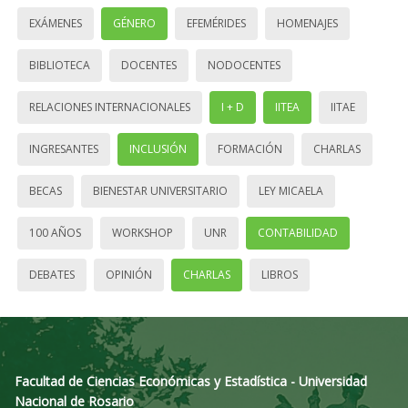
EXÁMENES
GÉNERO
EFEMÉRIDES
HOMENAJES
BIBLIOTECA
DOCENTES
NODOCENTES
RELACIONES INTERNACIONALES
I + D
IITEA
IITAE
INGRESANTES
INCLUSIÓN
FORMACIÓN
CHARLAS
BECAS
BIENESTAR UNIVERSITARIO
LEY MICAELA
100 AÑOS
WORKSHOP
UNR
CONTABILIDAD
DEBATES
OPINIÓN
CHARLAS
LIBROS
Facultad de Ciencias Económicas y Estadística - Universidad
Nacional de Rosario