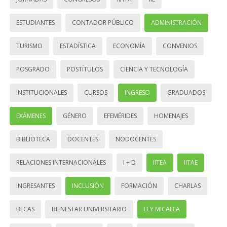
ESTUDIANTES
CONTADOR PÚBLICO
ADMINISTRACIÓN
TURISMO
ESTADÍSTICA
ECONOMÍA
CONVENIOS
POSGRADO
POSTÍTULOS
CIENCIA Y TECNOLOGÍA
INSTITUCIONALES
CURSOS
INGRESO
GRADUADOS
EXÁMENES
GÉNERO
EFEMÉRIDES
HOMENAJES
BIBLIOTECA
DOCENTES
NODOCENTES
RELACIONES INTERNACIONALES
I + D
IITEA
IITAE
INGRESANTES
INCLUSIÓN
FORMACIÓN
CHARLAS
BECAS
BIENESTAR UNIVERSITARIO
LEY MICAELA