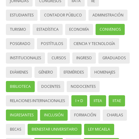
JORNADAS
CONGRESOS
IIATA
IIE
ESTUDIANTES
CONTADOR PÚBLICO
ADMINISTRACIÓN
TURISMO
ESTADÍSTICA
ECONOMÍA
CONVENIOS
POSGRADO
POSTÍTULOS
CIENCIA Y TECNOLOGÍA
INSTITUCIONALES
CURSOS
INGRESO
GRADUADOS
EXÁMENES
GÉNERO
EFEMÉRIDES
HOMENAJES
BIBLIOTECA
DOCENTES
NODOCENTES
RELACIONES INTERNACIONALES
I + D
IITEA
IITAE
INGRESANTES
INCLUSIÓN
FORMACIÓN
CHARLAS
BECAS
BIENESTAR UNIVERSITARIO
LEY MICAELA