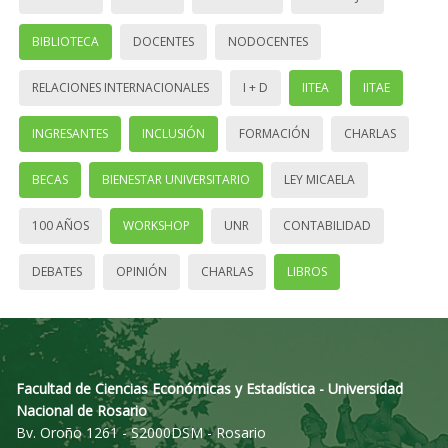
BIBLIOTECA
DOCENTES
NODOCENTES
RELACIONES INTERNACIONALES
I + D
IITEA
IITAE
INGRESANTES
INCLUSIÓN
FORMACIÓN
CHARLAS
BECAS
BIENESTAR UNIVERSITARIO
LEY MICAELA
100 AÑOS
WORKSHOP
UNR
CONTABILIDAD
DEBATES
OPINIÓN
CHARLAS
LIBROS
Facultad de Ciencias Económicas y Estadística - Universidad
Nacional de Rosario
Bv. Oroño 1261 - S2000DSM - Rosario