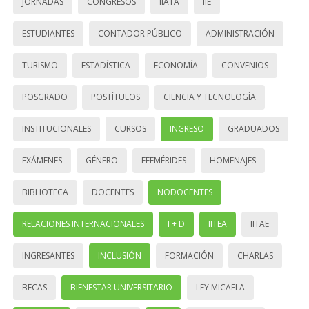
JORNADAS
CONGRESOS
IIATA
IIE
ESTUDIANTES
CONTADOR PÚBLICO
ADMINISTRACIÓN
TURISMO
ESTADÍSTICA
ECONOMÍA
CONVENIOS
POSGRADO
POSTÍTULOS
CIENCIA Y TECNOLOGÍA
INSTITUCIONALES
CURSOS
INGRESO
GRADUADOS
EXÁMENES
GÉNERO
EFEMÉRIDES
HOMENAJES
BIBLIOTECA
DOCENTES
NODOCENTES
RELACIONES INTERNACIONALES
I + D
IITEA
IITAE
INGRESANTES
INCLUSIÓN
FORMACIÓN
CHARLAS
BECAS
BIENESTAR UNIVERSITARIO
LEY MICAELA