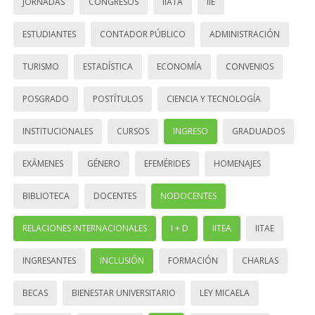
JORNADAS
CONGRESOS
IIATA
IIE
ESTUDIANTES
CONTADOR PÚBLICO
ADMINISTRACIÓN
TURISMO
ESTADÍSTICA
ECONOMÍA
CONVENIOS
POSGRADO
POSTÍTULOS
CIENCIA Y TECNOLOGÍA
INSTITUCIONALES
CURSOS
INGRESO
GRADUADOS
EXÁMENES
GÉNERO
EFEMÉRIDES
HOMENAJES
BIBLIOTECA
DOCENTES
NODOCENTES
RELACIONES INTERNACIONALES
I + D
IITEA
IITAE
INGRESANTES
INCLUSIÓN
FORMACIÓN
CHARLAS
BECAS
BIENESTAR UNIVERSITARIO
LEY MICAELA