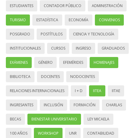
ESTUDIANTES
CONTADOR PÚBLICO
ADMINISTRACIÓN
TURISMO
ESTADÍSTICA
ECONOMÍA
CONVENIOS
POSGRADO
POSTÍTULOS
CIENCIA Y TECNOLOGÍA
INSTITUCIONALES
CURSOS
INGRESO
GRADUADOS
EXÁMENES
GÉNERO
EFEMÉRIDES
HOMENAJES
BIBLIOTECA
DOCENTES
NODOCENTES
RELACIONES INTERNACIONALES
I + D
IITEA
IITAE
INGRESANTES
INCLUSIÓN
FORMACIÓN
CHARLAS
BECAS
BIENESTAR UNIVERSITARIO
LEY MICAELA
100 AÑOS
WORKSHOP
UNR
CONTABILIDAD