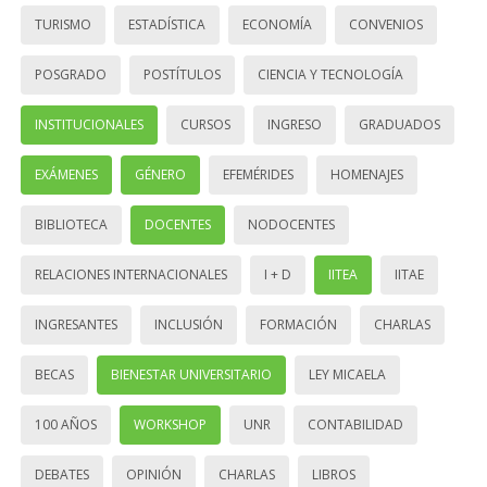
TURISMO
ESTADÍSTICA
ECONOMÍA
CONVENIOS
POSGRADO
POSTÍTULOS
CIENCIA Y TECNOLOGÍA
INSTITUCIONALES
CURSOS
INGRESO
GRADUADOS
EXÁMENES
GÉNERO
EFEMÉRIDES
HOMENAJES
BIBLIOTECA
DOCENTES
NODOCENTES
RELACIONES INTERNACIONALES
I + D
IITEA
IITAE
INGRESANTES
INCLUSIÓN
FORMACIÓN
CHARLAS
BECAS
BIENESTAR UNIVERSITARIO
LEY MICAELA
100 AÑOS
WORKSHOP
UNR
CONTABILIDAD
DEBATES
OPINIÓN
CHARLAS
LIBROS