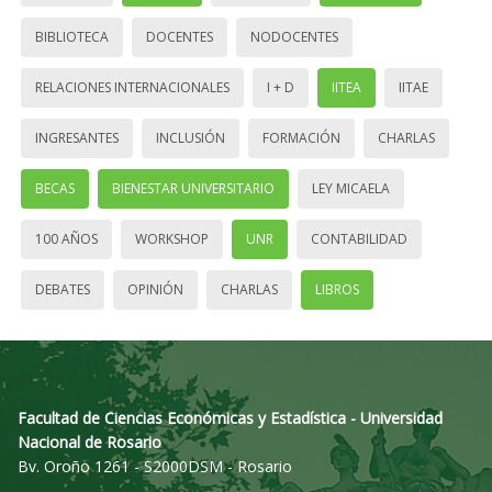
BIBLIOTECA
DOCENTES
NODOCENTES
RELACIONES INTERNACIONALES
I + D
IITEA
IITAE
INGRESANTES
INCLUSIÓN
FORMACIÓN
CHARLAS
BECAS
BIENESTAR UNIVERSITARIO
LEY MICAELA
100 AÑOS
WORKSHOP
UNR
CONTABILIDAD
DEBATES
OPINIÓN
CHARLAS
LIBROS
Facultad de Ciencias Económicas y Estadística - Universidad
Nacional de Rosario
Bv. Oroño 1261 - S2000DSM - Rosario