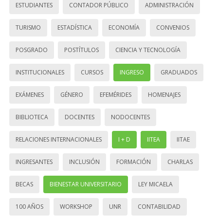
ESTUDIANTES
CONTADOR PÚBLICO
ADMINISTRACIÓN
TURISMO
ESTADÍSTICA
ECONOMÍA
CONVENIOS
POSGRADO
POSTÍTULOS
CIENCIA Y TECNOLOGÍA
INSTITUCIONALES
CURSOS
INGRESO
GRADUADOS
EXÁMENES
GÉNERO
EFEMÉRIDES
HOMENAJES
BIBLIOTECA
DOCENTES
NODOCENTES
RELACIONES INTERNACIONALES
I + D
IITEA
IITAE
INGRESANTES
INCLUSIÓN
FORMACIÓN
CHARLAS
BECAS
BIENESTAR UNIVERSITARIO
LEY MICAELA
100 AÑOS
WORKSHOP
UNR
CONTABILIDAD