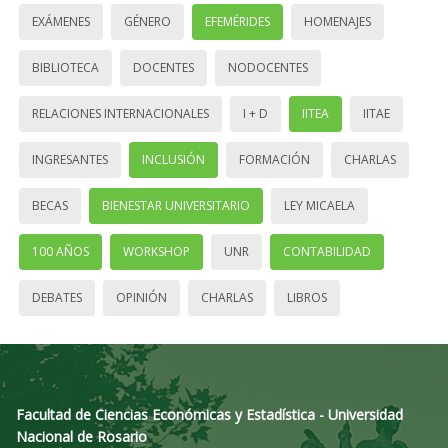
EXÁMENES
GÉNERO
EFEMÉRIDES
HOMENAJES
BIBLIOTECA
DOCENTES
NODOCENTES
RELACIONES INTERNACIONALES
I + D
IITEA
IITAE
INGRESANTES
INCLUSIÓN
FORMACIÓN
CHARLAS
BECAS
BIENESTAR UNIVERSITARIO
LEY MICAELA
100 AÑOS
WORKSHOP
UNR
CONTABILIDAD
DEBATES
OPINIÓN
CHARLAS
LIBROS
Facultad de Ciencias Económicas y Estadística - Universidad
Nacional de Rosario