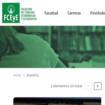
Facultad
Carreras
Postítulo
Inicio
>
Eventos
2 elementos en total:
1