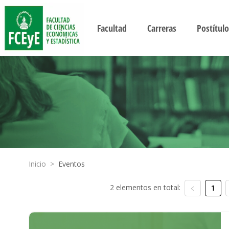
Facultad
Carreras
Postítulo
Inicio
>
Eventos
2 elementos en total:
1