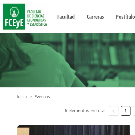
Facultad
Carreras
Postítulo
Inicio
>
Eventos
6 elementos en total:
1