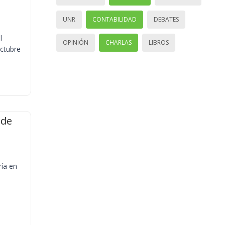
UNR
CONTABILIDAD
DEBATES
l
OPINIÓN
CHARLAS
LIBROS
octubre
 de
ría en