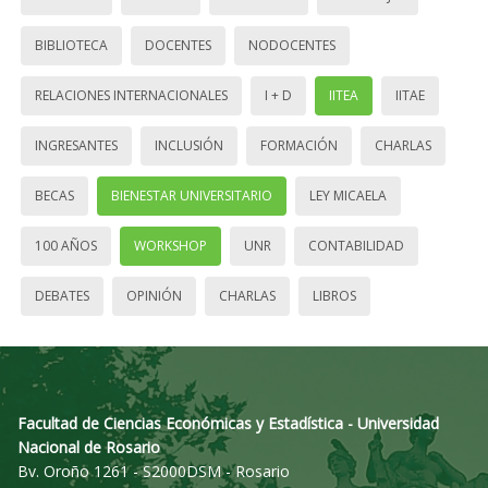
BIBLIOTECA
DOCENTES
NODOCENTES
RELACIONES INTERNACIONALES
I + D
IITEA
IITAE
INGRESANTES
INCLUSIÓN
FORMACIÓN
CHARLAS
BECAS
BIENESTAR UNIVERSITARIO
LEY MICAELA
100 AÑOS
WORKSHOP
UNR
CONTABILIDAD
DEBATES
OPINIÓN
CHARLAS
LIBROS
Facultad de Ciencias Económicas y Estadística - Universidad
Nacional de Rosario
Bv. Oroño 1261 - S2000DSM - Rosario