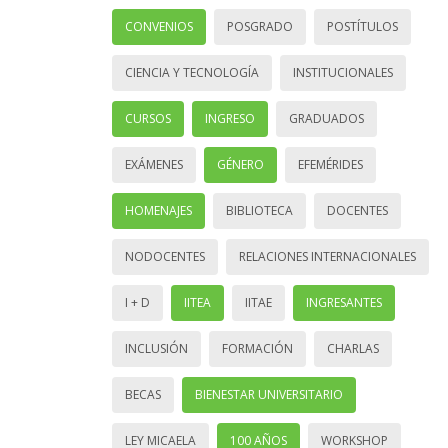
CONVENIOS
POSGRADO
POSTÍTULOS
CIENCIA Y TECNOLOGÍA
INSTITUCIONALES
CURSOS
INGRESO
GRADUADOS
EXÁMENES
GÉNERO
EFEMÉRIDES
HOMENAJES
BIBLIOTECA
DOCENTES
NODOCENTES
RELACIONES INTERNACIONALES
I + D
IITEA
IITAE
INGRESANTES
INCLUSIÓN
FORMACIÓN
CHARLAS
BECAS
BIENESTAR UNIVERSITARIO
LEY MICAELA
100 AÑOS
WORKSHOP