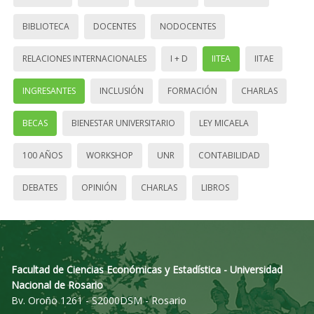
BIBLIOTECA
DOCENTES
NODOCENTES
RELACIONES INTERNACIONALES
I + D
IITEA
IITAE
INGRESANTES
INCLUSIÓN
FORMACIÓN
CHARLAS
BECAS
BIENESTAR UNIVERSITARIO
LEY MICAELA
100 AÑOS
WORKSHOP
UNR
CONTABILIDAD
DEBATES
OPINIÓN
CHARLAS
LIBROS
Facultad de Ciencias Económicas y Estadística - Universidad
Nacional de Rosario
Bv. Oroño 1261 - S2000DSM - Rosario