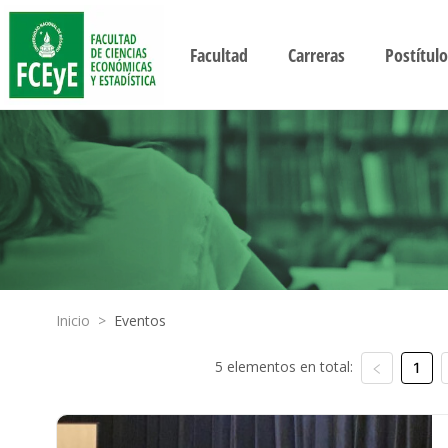
Facultad
Carreras
Postítulo
Inicio
>
Eventos
5 elementos en total:
1