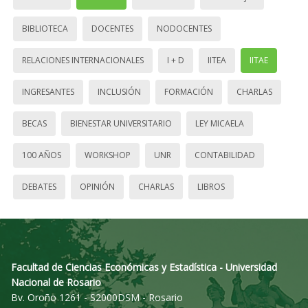
BIBLIOTECA
DOCENTES
NODOCENTES
RELACIONES INTERNACIONALES
I + D
IITEA
IITAE
INGRESANTES
INCLUSIÓN
FORMACIÓN
CHARLAS
BECAS
BIENESTAR UNIVERSITARIO
LEY MICAELA
100 AÑOS
WORKSHOP
UNR
CONTABILIDAD
DEBATES
OPINIÓN
CHARLAS
LIBROS
Facultad de Ciencias Económicas y Estadística - Universidad
Nacional de Rosario
Bv. Oroño 1261 - S2000DSM - Rosario