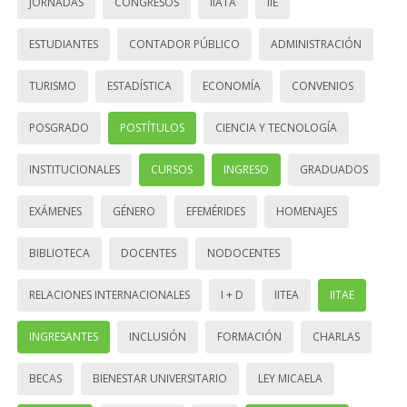
JORNADAS
CONGRESOS
IIATA
IIE
ESTUDIANTES
CONTADOR PÚBLICO
ADMINISTRACIÓN
TURISMO
ESTADÍSTICA
ECONOMÍA
CONVENIOS
POSGRADO
POSTÍTULOS
CIENCIA Y TECNOLOGÍA
INSTITUCIONALES
CURSOS
INGRESO
GRADUADOS
EXÁMENES
GÉNERO
EFEMÉRIDES
HOMENAJES
BIBLIOTECA
DOCENTES
NODOCENTES
RELACIONES INTERNACIONALES
I + D
IITEA
IITAE
INGRESANTES
INCLUSIÓN
FORMACIÓN
CHARLAS
BECAS
BIENESTAR UNIVERSITARIO
LEY MICAELA