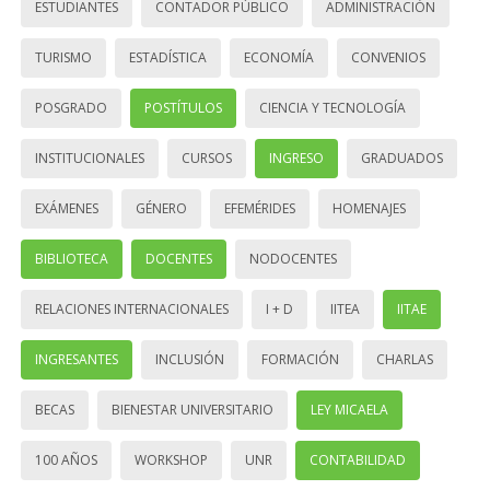
ESTUDIANTES
CONTADOR PÚBLICO
ADMINISTRACIÓN
TURISMO
ESTADÍSTICA
ECONOMÍA
CONVENIOS
POSGRADO
POSTÍTULOS
CIENCIA Y TECNOLOGÍA
INSTITUCIONALES
CURSOS
INGRESO
GRADUADOS
EXÁMENES
GÉNERO
EFEMÉRIDES
HOMENAJES
BIBLIOTECA
DOCENTES
NODOCENTES
RELACIONES INTERNACIONALES
I + D
IITEA
IITAE
INGRESANTES
INCLUSIÓN
FORMACIÓN
CHARLAS
BECAS
BIENESTAR UNIVERSITARIO
LEY MICAELA
100 AÑOS
WORKSHOP
UNR
CONTABILIDAD