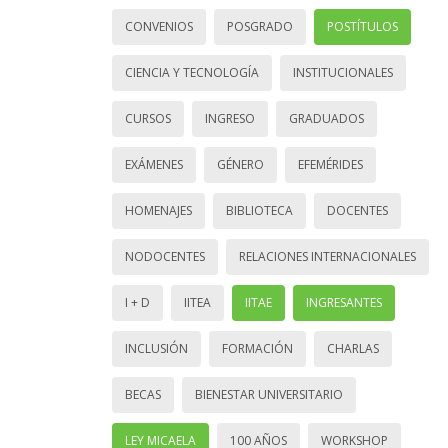
CONVENIOS
POSGRADO
POSTÍTULOS
CIENCIA Y TECNOLOGÍA
INSTITUCIONALES
CURSOS
INGRESO
GRADUADOS
EXÁMENES
GÉNERO
EFEMÉRIDES
HOMENAJES
BIBLIOTECA
DOCENTES
NODOCENTES
RELACIONES INTERNACIONALES
I + D
IITEA
IITAE
INGRESANTES
INCLUSIÓN
FORMACIÓN
CHARLAS
BECAS
BIENESTAR UNIVERSITARIO
LEY MICAELA
100 AÑOS
WORKSHOP