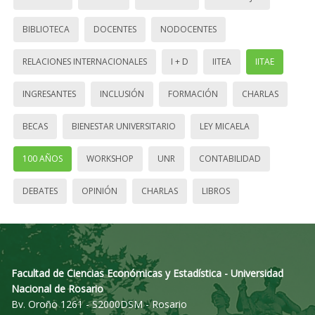
BIBLIOTECA
DOCENTES
NODOCENTES
RELACIONES INTERNACIONALES
I + D
IITEA
IITAE
INGRESANTES
INCLUSIÓN
FORMACIÓN
CHARLAS
BECAS
BIENESTAR UNIVERSITARIO
LEY MICAELA
100 AÑOS
WORKSHOP
UNR
CONTABILIDAD
DEBATES
OPINIÓN
CHARLAS
LIBROS
Facultad de Ciencias Económicas y Estadística - Universidad
Nacional de Rosario
Bv. Oroño 1261 - S2000DSM - Rosario