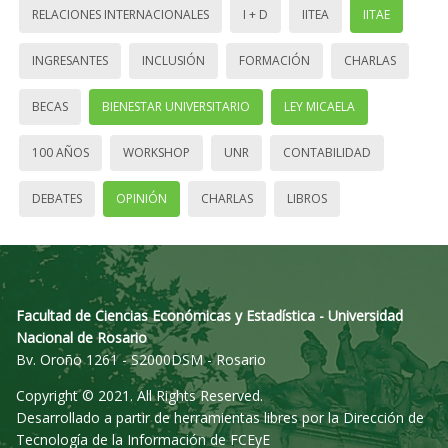
RELACIONES INTERNACIONALES
I + D
IITEA
IITAE
INGRESANTES
INCLUSIÓN
FORMACIÓN
CHARLAS
BECAS
BIENESTAR UNIVERSITARIO
LEY MICAELA
100 AÑOS
WORKSHOP
UNR
CONTABILIDAD
DEBATES
OPINIÓN
CHARLAS
LIBROS
Facultad de Ciencias Económicas y Estadística - Universidad
Nacional de Rosario
Bv. Oroño 1261 - S2000DSM - Rosario
Copyright © 2021. All Rights Reserved.
Desarrollado a partir de herramientas libres por la Dirección de
Tecnología de la Información de FCEyE