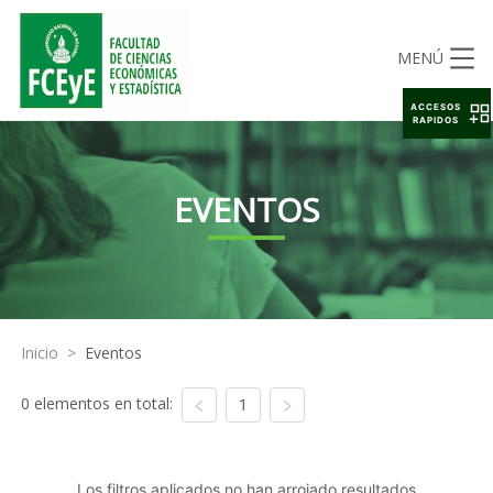
MENÚ
ACCESOS
RAPIDOS
EVENTOS
Inicio
>
Eventos
0 elementos en total:
1
Los filtros aplicados no han arrojado resultados