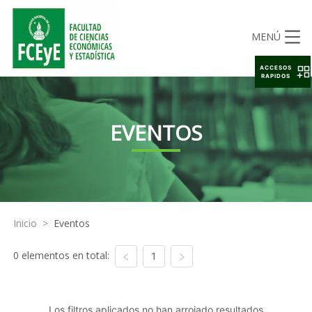
MENÚ
ACCESOS
RAPIDOS
EVENTOS
Inicio
>
Eventos
0 elementos en total:
1
Los filtros aplicados no han arrojado resultados