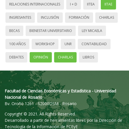
RELACIONES INTERNACIONALES
I + D
IITEA
IITAE
INGRESANTES
INCLUSIÓN
FORMACIÓN
CHARLAS
BECAS
BIENESTAR UNIVERSITARIO
LEY MICAELA
100 AÑOS
WORKSHOP
UNR
CONTABILIDAD
DEBATES
OPINIÓN
CHARLAS
LIBROS
Facultad de Ciencias Económicas y Estadística - Universidad
Nacional de Rosario
Bv. Oroño 1261 - S2000DSM - Rosario
Copyright © 2021. All Rights Reserved.
Desarrollado a partir de herramientas libres por la Dirección de
Tecnología de la Información de FCEyE