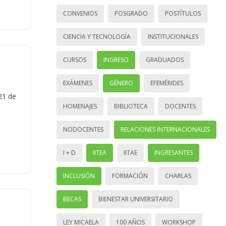
CONVENIOS
POSGRADO
POSTÍTULOS
CIENCIA Y TECNOLOGÍA
INSTITUCIONALES
CURSOS
INGRESO
GRADUADOS
EXÁMENES
GÉNERO
EFEMÉRIDES
21 de
HOMENAJES
BIBLIOTECA
DOCENTES
NODOCENTES
RELACIONES INTERNACIONALES
I + D
IITEA
IITAE
INGRESANTES
INCLUSIÓN
FORMACIÓN
CHARLAS
BECAS
BIENESTAR UNIVERSITARIO
LEY MICAELA
100 AÑOS
WORKSHOP