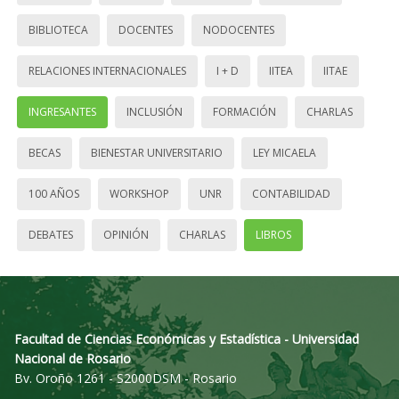
BIBLIOTECA
DOCENTES
NODOCENTES
RELACIONES INTERNACIONALES
I + D
IITEA
IITAE
INGRESANTES
INCLUSIÓN
FORMACIÓN
CHARLAS
BECAS
BIENESTAR UNIVERSITARIO
LEY MICAELA
100 AÑOS
WORKSHOP
UNR
CONTABILIDAD
DEBATES
OPINIÓN
CHARLAS
LIBROS
Facultad de Ciencias Económicas y Estadística - Universidad
Nacional de Rosario
Bv. Oroño 1261 - S2000DSM - Rosario