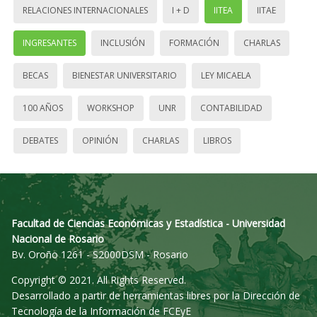
RELACIONES INTERNACIONALES
I + D
IITEA
IITAE
INGRESANTES
INCLUSIÓN
FORMACIÓN
CHARLAS
BECAS
BIENESTAR UNIVERSITARIO
LEY MICAELA
100 AÑOS
WORKSHOP
UNR
CONTABILIDAD
DEBATES
OPINIÓN
CHARLAS
LIBROS
Facultad de Ciencias Económicas y Estadística - Universidad
Nacional de Rosario
Bv. Oroño 1261 - S2000DSM - Rosario
Copyright © 2021. All Rights Reserved.
Desarrollado a partir de herramientas libres por la Dirección de
Tecnología de la Información de FCEyE