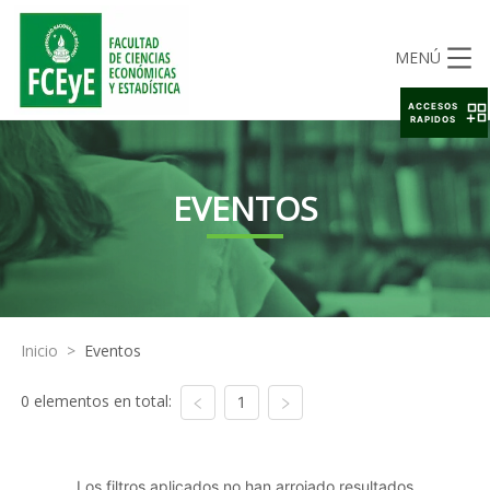
MENÚ
ACCESOS
RAPIDOS
EVENTOS
Inicio
>
Eventos
0 elementos en total:
1
Los filtros aplicados no han arrojado resultados