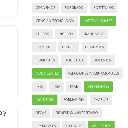
CONVENIOS
POSGRADO
POSTÍTULOS
CIENCIA Y TECNOLOGÍA
INSTITUCIONALES
CURSOS
INGRESO
GRADUADOS
EXÁMENES
GÉNERO
EFEMÉRIDES
HOMENAJES
BIBLIOTECA
DOCENTES
NODOCENTES
RELACIONES INTERNACIONALES
I + D
IITEA
IITAE
INGRESANTES
INCLUSIÓN
FORMACIÓN
CHARLAS
a y
BECAS
BIENESTAR UNIVERSITARIO
LEY MICAELA
100 AÑOS
WORKSHOP