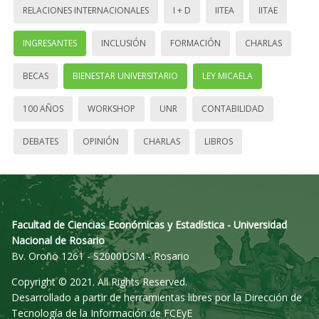
RELACIONES INTERNACIONALES
I + D
IITEA
IITAE
INGRESANTES
INCLUSIÓN
FORMACIÓN
CHARLAS
BECAS
BIENESTAR UNIVERSITARIO
LEY MICAELA
100 AÑOS
WORKSHOP
UNR
CONTABILIDAD
DEBATES
OPINIÓN
CHARLAS
LIBROS
Facultad de Ciencias Económicas y Estadística - Universidad
Nacional de Rosario
Bv. Oroño 1261 - S2000DSM - Rosario
Copyright © 2021. All Rights Reserved.
Desarrollado a partir de herramientas libres por la Dirección de
Tecnología de la Información de FCEyE