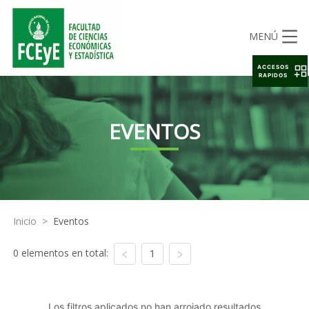
MENÚ
ACCESOS
RAPIDOS
EVENTOS
Inicio
>
Eventos
0 elementos en total:
1
Los filtros aplicados no han arrojado resultados