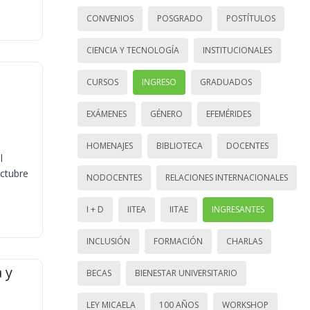
CONVENIOS
POSGRADO
POSTÍTULOS
CIENCIA Y TECNOLOGÍA
INSTITUCIONALES
CURSOS
INGRESO
GRADUADOS
EXÁMENES
GÉNERO
EFEMÉRIDES
HOMENAJES
BIBLIOTECA
DOCENTES
l
octubre
NODOCENTES
RELACIONES INTERNACIONALES
I + D
IITEA
IITAE
INGRESANTES
INCLUSIÓN
FORMACIÓN
CHARLAS
 y
BECAS
BIENESTAR UNIVERSITARIO
LEY MICAELA
100 AÑOS
WORKSHOP