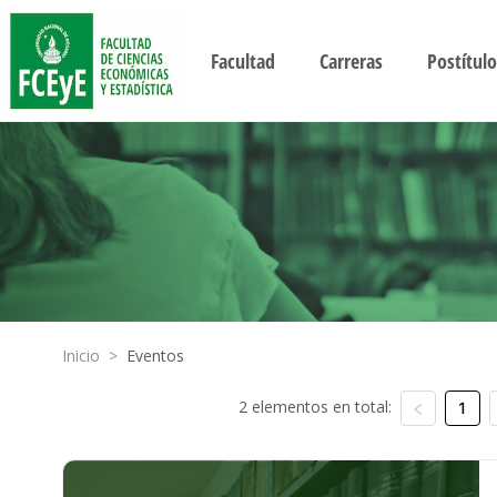
Facultad
Carreras
Postítulo
Inicio
>
Eventos
2 elementos en total:
1