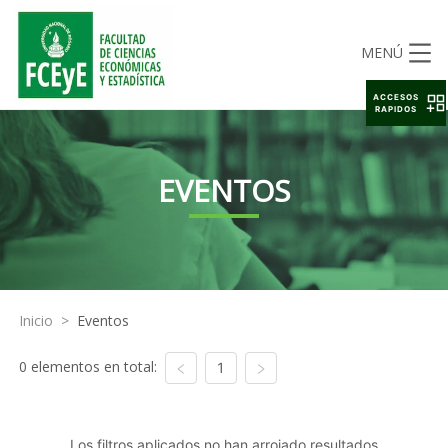
MENÚ
ACCESOS
RAPIDOS
EVENTOS
Inicio
>
Eventos
0 elementos en total:
1
Los filtros aplicados no han arrojado resultados