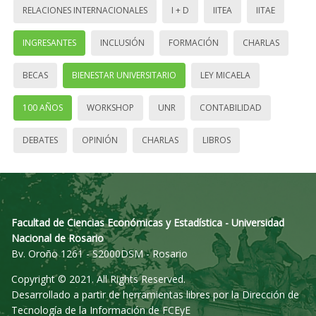
RELACIONES INTERNACIONALES
I + D
IITEA
IITAE
INGRESANTES
INCLUSIÓN
FORMACIÓN
CHARLAS
BECAS
BIENESTAR UNIVERSITARIO
LEY MICAELA
100 AÑOS
WORKSHOP
UNR
CONTABILIDAD
DEBATES
OPINIÓN
CHARLAS
LIBROS
Facultad de Ciencias Económicas y Estadística - Universidad
Nacional de Rosario
Bv. Oroño 1261 - S2000DSM - Rosario
Copyright © 2021. All Rights Reserved.
Desarrollado a partir de herramientas libres por la Dirección de
Tecnología de la Información de FCEyE