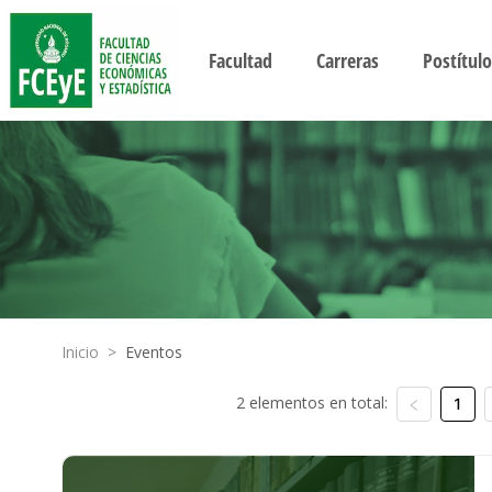
Facultad
Carreras
Postítulo
Inicio
>
Eventos
2 elementos en total:
1