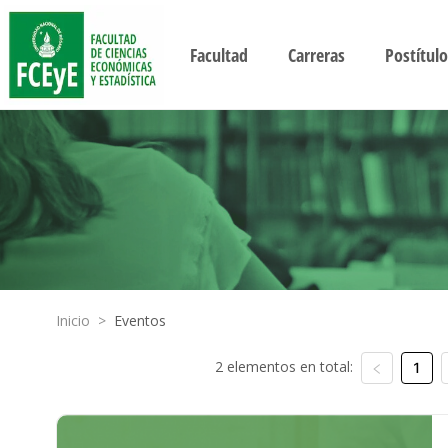
Facultad
Carreras
Postítulo
Inicio
>
Eventos
2 elementos en total:
1