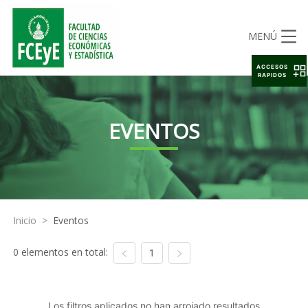
MENÚ
ACCESOS
RAPIDOS
EVENTOS
Inicio
>
Eventos
0 elementos en total:
1
Los filtros aplicados no han arrojado resultados