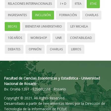
RELACIONES INTERNACIONALES
I + D
IITEA
IITAE
INGRESANTES
INCLUSIÓN
FORMACIÓN
CHARLAS
BECAS
BIENESTAR UNIVERSITARIO
LEY MICAELA
100 AÑOS
WORKSHOP
UNR
CONTABILIDAD
DEBATES
OPINIÓN
CHARLAS
LIBROS
Facultad de Ciencias Económicas y Estadística - Universidad
Nacional de Rosario
Bv. Oroño 1261 - S2000DSM - Rosario
Copyright © 2021. All Rights Reserved.
Desarrollado a partir de herramientas libres por la Dirección de
Tecnología de la Información de FCEyE